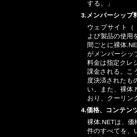
する。」
巨乳ニューハーフが男たちに愛撫され相互ア
ナル挿入♪
3.メンバーシップ
2016/12/19
星乃芽まきな
パイパン不思議ニューハーフのアナル姦
ウェブサイト（
2016/12/18
三塚ちひろ
よび製品の使用
コスプレ姿で勃起ペニクリをシコシコする
間ごとに裸体.N
NH
2016/12/17
がメンバーシッ
柚子木あずさ
熟女系な色気を放ちムッチリとした身体のニ
料金は指定クレ
ューハーフ
課金される。こ
2016/12/16
アイラ
度決済されたも
アイラ
い。また、裸体
おり、クーリン
4.価格、コンテン
裸体.NETは
件のすべてを、