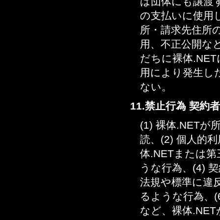
は団体にも譲渡
の支払いに使用
所・請求先住所
用、不正公開な
だちに裸体.N
用により発生した
ない。
11.禁止行為 契約
(1) 裸体.N
読、(2) 個人
体.NETまたは
うな行為、(4)
法規や標準に違反
るような行為、(
など、裸体.NE