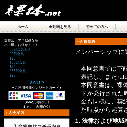
ホーム
全動画を見る
初めての方へ
無修正・エロ動画なら
会員規約
ハメ動にお任せ！！！
30日会員
$10
メンバーシップに
90日会員
$26
180日会員
$48
本同意書では下
365日会員
$90
表記し、またrat
SIGN UP
本同意書は、裸体
▼ご利用可能クレジットカード▼
ドが発行された
金も同様に、契
ID/PASS即発行！
すぐにご利用OK！
た時点から起算
入会案内
1. 法律および地