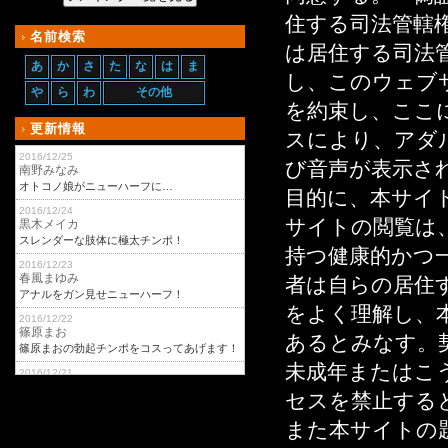
住する司法管轄
名前検索
は居住する司法
あ
か
さ
た
な
は
ま
し、このウェブ
や
ら
わ
その他
を約束し、ここ
更新情報
スにより、アダ
2016/12/25
び音声が表示さ
南野みなみ
オトコノ娘がニューハーフに…
目的に、本サイ
2016/12/24
サイトの閲覧は
黒木メイカ
スレンダーな肢体に極太チンポ！
持つ健康的かつ
2016/12/23
春風まゆみ
者は自らの居住
アナルをガン見せニューハーフ！
をよく理解し、
2016/12/22
篠原まお
あるとみなす。
篠原まおの勃起チンポをコスってあげます！
未成年またはこ
2016/12/21
kei
セスを禁止する
超絶デカマラな男の娘のオナニー！
また本サイトの
2016/12/20
桜川マナ