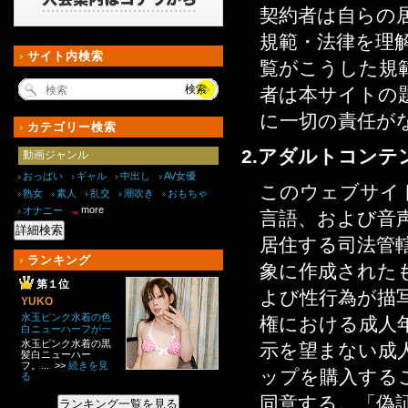
契約者は自らの
規範・法律を理解
サイト内検索
覧がこうした規
検索
者は本サイトの題
に一切の責任が
カテゴリー検索
2.アダルトコン
動画ジャンル
おっぱい
ギャル
中出し
AV女優
このウェブサイ
熟女
素人
乱交
潮吹き
おもちゃ
more
オナニー
言語、および音
詳細検索
居住する司法管
ランキング
象に作成された
第１位
よび性行為が描
YUKO
水玉ピンク水着の色
権における成人
白ニューハーフが一
心不乱にオナニー♪
水玉ピンク水着の黒
示を望まない成
髪白ニューハー
フ。... >>
続きを見
ップを購入する
る
同意する。「偽
ランキング一覧を見る